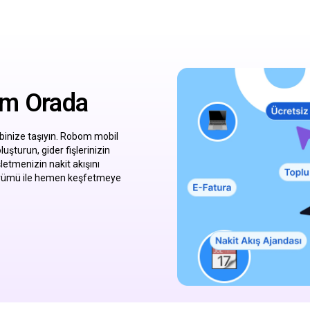
om Orada
ebinize taşıyın. Robom mobil
luşturun, gider fişlerinizin
letmenizin nakit akışını
sürümü ile hemen keşfetmeye