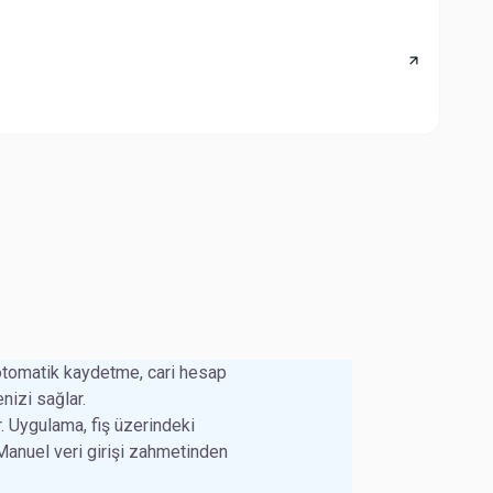
25 A
Tev
Verg
 otomatik kaydetme, cari hesap
nizi sağlar.
. Uygulama, fiş üzerindeki
. Manuel veri girişi zahmetinden