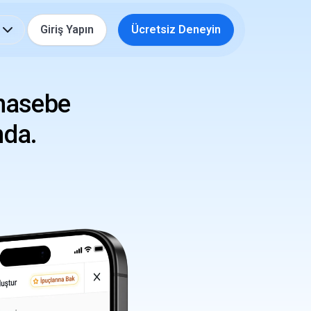
Giriş Yapın
Ücretsiz Deneyin
hasebe
nda.